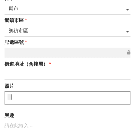
鄉鎮市區
*
郵遞區號
*
街道地址（含樓層）
*
照片
興趣