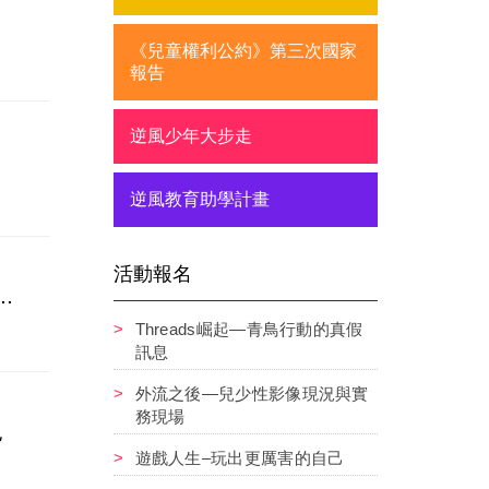
《兒童權利公約》第三次國家
報告
逆風少年大步走
逆風教育助學計畫
活動報名
.
Threads崛起—青鳥行動的真假
訊息
外流之後—兒少性影像現況與實
務現場
兒
遊戲人生–玩出更厲害的自己