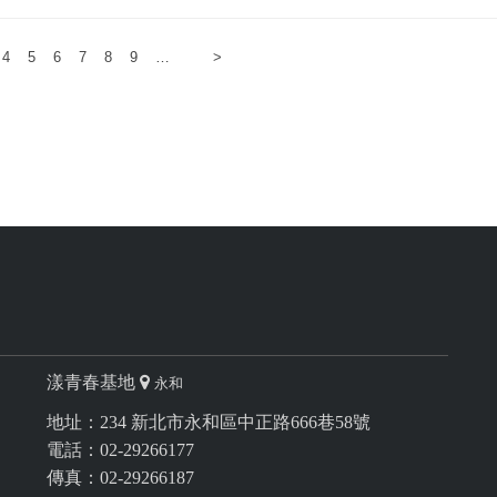
4
5
6
7
8
9
…
>
漾青春基地
永和
地址：234 新北市永和區中正路666巷58號
電話：02-29266177
傳真：02-29266187