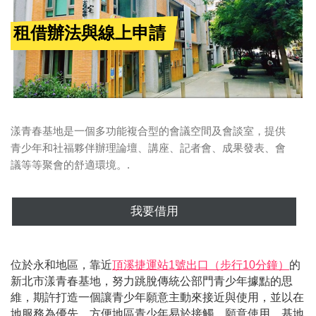
租借辦法與線上申請
租借辦法與線上申請
漾青春基地是一個多功能複合型的會議空間及會談室，提供
青少年和社福夥伴辦理論壇、講座、記者會、成果發表、會
議等等聚會的舒適環境。.
我要借用
位於永和地區，靠近
頂溪捷運站1號出口（步行10分鐘）
的
新北市漾青春基地，努力跳脫傳統公部門青少年據點的思
維，期許打造一個讓青少年願意主動來接近與使用，並以在
地服務為優先，方便地區青少年易於接觸、願意使用。基地