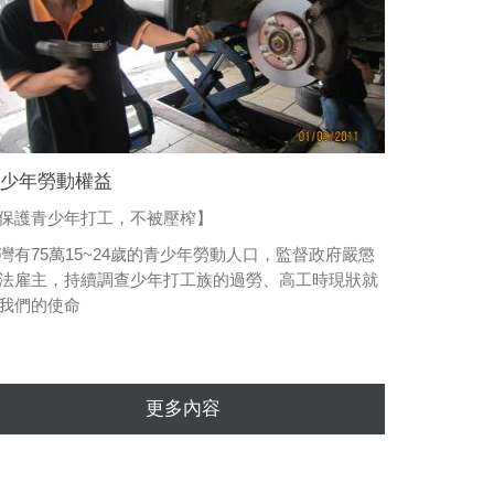
青少年勞動權益
【保護青少年打工，不被壓榨】
灣有75萬15~24歲的青少年勞動人口，監督政府嚴懲
法雇主，持續調查少年打工族的過勞、高工時現狀就
我們的使命
更多內容