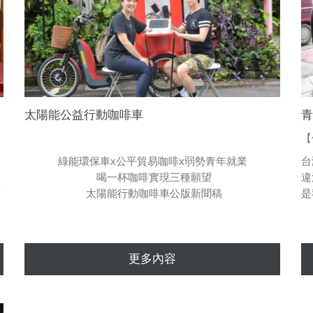
太陽能公益行動咖啡車
綠能環保車x公平貿易咖啡x弱勢青年就業
台
喝一杯咖啡實現三種願望
違
計
太陽能行動咖啡車公版新聞稿
是
更多內容