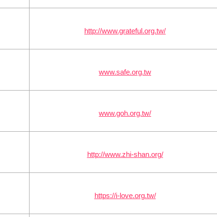
http://www.grateful.org.tw/
www.safe.org.tw
www.goh.org.tw/
http://www.zhi-shan.org/
https://i-love.org.tw/