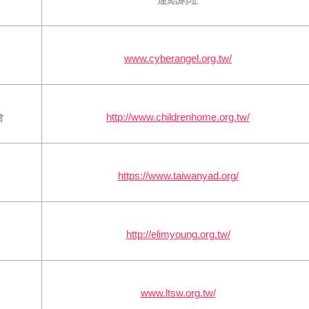
www.cyberangel.org.tw/‎
會
http://www.childrenhome.org.tw/
https://www.taiwanyad.org/
http://elimyoung.org.tw/
www.ltsw.org.tw/‎