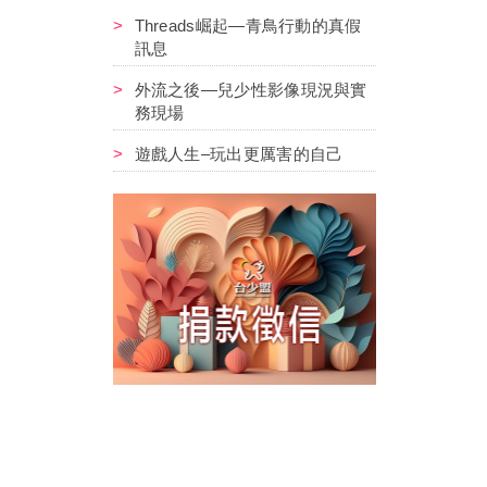
Threads崛起—青鳥行動的真假
訊息
外流之後—兒少性影像現況與實
務現場
遊戲人生–玩出更厲害的自己