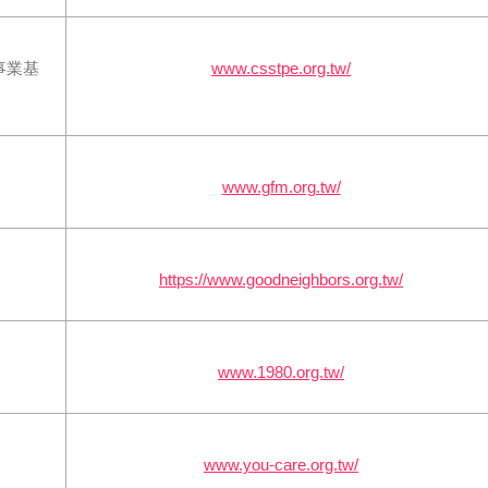
事業基
www.csstpe.org.tw/‎
www.gfm.org.tw/‎
https://www.goodneighbors.org.tw/
www.1980.org.tw/
www.you-care.org.tw/