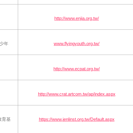
http://www.enjia.org.tw/
風少年
www.flyingyouth.org.tw/
http://www.ecpat.org.tw/
http://www.crat.artcom.tw/ap/index.aspx
教育基
https://www.jenlinst.org.tw/Default.aspx