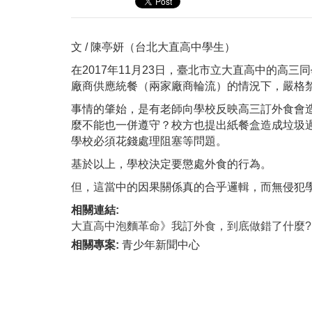
文 / 陳亭妍（台北大直高中學生）
在2017年11月23日，臺北市立大直高中的高
廠商供應統餐（兩家廠商輪流）的情況下，嚴格
事情的肇始，是有老師向學校反映高三訂外食會
麼不能也一併遵守？校方也提出紙餐盒造成垃圾
學校必須花錢處理阻塞等問題。
基於以上，學校決定要懲處外食的行為。
但，這當中的因果關係真的合乎邏輯，而無侵犯
相關連結:
大直高中泡麵革命》我訂外食，到底做錯了什麼?(公庫/2
相關專案:
青少年新聞中心