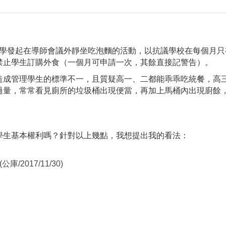
三同學發起在導師會議外靜坐吃泡麵的活動，以抗議學校在每個月
禁止學生訂購外食（一個月可申請一次，其餘直接記警告）。
造成管理學生的標準不一，且質疑高一、二都能乖乖吃統餐，高
過量，常常看見廁所的垃圾桶出現便當，再加上馬桶內出現廚餘
學生基本權利嗎？針對以上幾點，我想提出我的看法：
017/11/30)