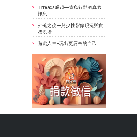
Threads崛起—青鳥行動的真假
訊息
外流之後—兒少性影像現況與實
務現場
遊戲人生–玩出更厲害的自己