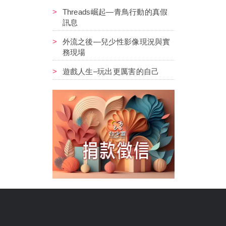
Threads崛起—青鳥行動的真假
訊息
外流之後—兒少性影像現況與實
務現場
遊戲人生–玩出更厲害的自己