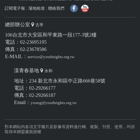
f
Y
訂閱電子報
場地租借
聯絡我們
總部辦公室
古亭
106台北市大安區和平東路一段177-3號2樓
電話：02-23695195
傳真：02-23678586
E-MAIL：
service@youthrights.org.tw
漾青春基地
永和
地址：234 新北市永和區中正路666巷58號
電話：02-29266177
傳真：02-29266187
Email：
young@youthrights.org.tw
對本網站內各項文字圖片及影像等資料進行轉、複製、刊登、使用，均須
取得本聯盟書面授權