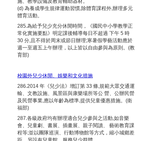
施、教學設備及教育輔助器材。
(d) 為養成學生規律運動習慣,除體育課程外,辦理多元
體育活動。
285.為給予兒少充分休閒時間，《國民中小學教學正
常化實施要點》明定課後輔導每日不超過 下午 5 時
30 分,且不得於周末或節日辦理;寒暑假學藝活動應於
週一至週五上午辦理，以上皆以自由參與為原則。(教
育部)
校園外兒少休閒、娛樂和文化措施
286.2014 年《兒少法》增訂第 33 條,規範大眾交通運
輸、文教設施、風景區與康樂場所等公 營、公辦民營
及民營事業,應以年齡為標準,提供兒童優惠措施。(衛
福部)
287.各級政府均有辦理適合兒少參與之活動,如音樂
會、兒童劇、書展、插畫展、親子閱讀、 藝術教育課
程等;並以團隊巡演、行動博物館等方式，縮小城鄉差
距。另設有兒童館，服務兒少群體。