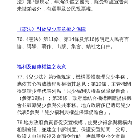
法》第7條規定，年滿20歲之國民，除受監護宣告尚
未撤銷者外，有選舉及公民投票權。
《憲法》對於兒少表意權之保障
76.《憲法》第11條、第14條及第16條明定人民有言
論、講學、著作、出版、集會、結社之自由。
福利及健康權益之表意
77.《兒少法》第5條規定，機構團體處理兒少事務，
應依其心智成熟程度權衡其意見；第10條，主管機關
得邀請少年代表列席「兒少福利與權益保障促進會」
（參第19點）；第38條，政府應結合機構團體提供機
會並鼓勵兒少參與公共事務。地方政府多已遴選兒少
代表5參與「兒少福利與權益保障促進會」。
78.地方政府負責督促安置機構，使兒少得參與機構內
相關會議，並建立申訴制度。保護安置期間，父母、
監護人申請探視及會面交往時，應尊重兒少之意願。