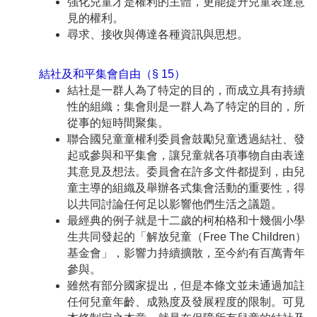
強化兒童才是權利的主體，更能提升兒童表達意
見的權利。
尋求、接收與傳達各種資訊與思想。
結社及和平集會自由（§ 15）
結社是一群人為了特定的目的，而成立具有持續
性的組織；集會則是一群人為了特定的目的，所
從事的短時間聚集。
聯合國兒童童權利委員會鼓勵兒童透過結社、發
起或參與和平集會，讓兒童就各項事物自由表達
其意見及想法。委員會在許多文件都提到，由兒
童主導的組織及舉辦各式集會活動的重要性，得
以共同討論任何足以影響他們生活之議題。
最經典的例子就是十二歲的柯柏格和十幾個小學
生共同發起的「解放兒童（Free The Children）
基金會」，影響力持續擴散，至今約有百萬青年
參與。
雖然有部分國家提出，但是本條文並未通過加註
任何兒童年齡、成熟度及發展程度的限制。可見