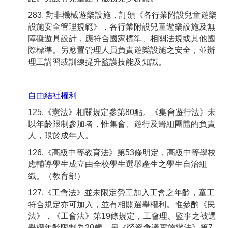
283. 對非機械遊樂設施，訂頒《各行業附設兒童遊樂
設施安全管理規範》，各行業附設兒童遊樂設施及無
障礙遊具設計，應符合國家標準、相關法規或其他國
際標準。另應置管理人員負責遊樂設施之安全，並辦
理工講習或訓練提升監護技能及知識。
自由結社權利
125.《憲法》相關規定參第80點。《集會遊行法》未
以年齡限制參加者，惟集會、遊行及籌組團體的負責
人，限於成年人。
126.《高級中等教育法》第53條明定，高級中等學校
應輔導學生成立由全校學生選舉產生之學生自治組
織。（教育部）
127.《工會法》並未限定勞工加入工會之年齡，童工
符合規定亦可加入，並有相關選舉權利。惟參酌《民
法》，《工會法》第19條規定，工會理、監事之被選
舉權年齡限制為20歲。另《勞資會議實施辦法》第7