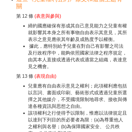
關
第 12 條
(表意與參與)
締約國應確保有形成其自己意見能力之兒童有權
就影響其本身之所有事物自由表示其意見，其所
表示之意見應依其年齡及成熟度予以權衡。
據此，應特別給予兒童在對自己有影響之司法
及行政程序中，能夠依照國家法律之程序規定，
由其本人直接或透過代表或適當之組織，表達意
見之機會。
第 13 條
(表現自由)
兒童應有自由表示意見之權利；此項權利應包括
以言詞、書面或印刷、藝術形式或透過兒童所選
擇之其他媒介，不受國境限制地尋求、接收與傳
達各種資訊與思想之自由。
該項權利之行使得予以限制，惟應以法律規定且
以達到下列目的所必要者為限：(a)為尊重他人
之權利與名譽；(b)為保障國家安全、 公共秩