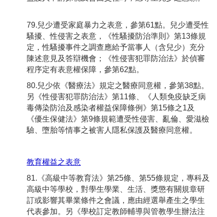
79.兒少遭受家庭暴力之表意，參第61點。兒少遭受性
騷擾、性侵害之表意，《性騷擾防治準則》第13條規
定，性騷擾事件之調查應給予當事人（含兒少）充分
陳述意見及答辯機會；《性侵害犯罪防治法》於偵審
程序定有表意權保障，參第62點。
80.兒少依《醫療法》規定之醫療同意權，參第38點。
另《性侵害犯罪防治法》第11條、《人類免疫缺乏病
毒傳染防治及感染者權益保障條例》第15條之1及
《優生保健法》第9條規範遭受性侵害、亂倫、愛滋檢
驗、墮胎等情事之被害人隱私保護及醫療同意權。
教育權益之表意
81.《高級中等教育法》第25條、第55條規定，專科及
高級中等學校，對學生學業、生活、獎懲有關規章研
訂或影響其畢業條件之會議，應由經選舉產生之學生
代表參加。另《學校訂定教師輔導與管教學生辦法注