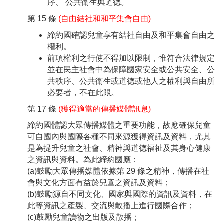
序、 公共衛生與道德。
第 15 條
(自由結社和和平集會自由)
締約國確認兒童享有結社自由及和平集會自由之
權利。
前項權利之行使不得加以限制，惟符合法律規定
並在民主社會中為保障國家安全或公共安全、公
共秩序、公共衛生或道德或他人之權利與自由所
必要者，不在此限。
第 17 條
(獲得適當的傳播媒體訊息)
締約國體認大眾傳播媒體之重要功能，故應確保兒童
可自國內與國際各種不同來源獲得資訊及資料，尤其
是為提升兒童之社會、精神與道德福祉及其身心健康
之資訊與資料。為此締約國應：
(a)鼓勵大眾傳播媒體依據第 29 條之精神，傳播在社
會與文化方面有益於兒童之資訊及資料；
(b)鼓勵源自不同文化、國家與國際的資訊及資料，在
此等資訊之產製、交流與散播上進行國際合作；
(c)鼓勵兒童讀物之出版及散播；