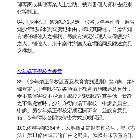
理專家或其他專業人士協助、裁判書個人資料去識別
化等制度。
84.《少事法》第3條之1規定，偵審少年事件時，應告
知少年犯罪事實或虞犯事由，聽取其陳述，並應告知
有選任輔佐人之權利。另設有法定代理人或保護少年
之人、輔佐人、刑事案件辯護人在場陪同及陳述意見
之機制。
少年矯正學校之表意
85.《少年矯正學校設置及教育實施通則》第7條、第8
條規定，少年除得對各項矯正教育措施陳述意見外，
受不當侵害或不服矯正學校之懲罰或對其生活、管教
之不當處置時，少年亦得向矯正學校「申訴委員會」
申訴。另少年矯正學校定期召開班會，並設有意見
箱，少年得以公開或保密方式反映問題。
100.依釋字第364號，以廣播及電視表達意見，屬《憲
法》第11條保障言論自由之範圍。我國並未設置通訊