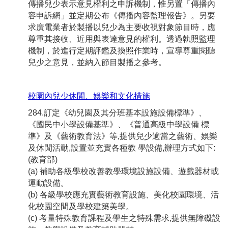
傳播兒少表示意見權利之申訴機制，惟另置「傳播內
容申訴網」並定期公布《傳播內容監理報告》。另要
求廣電業者於製播以兒少為主要收視對象節目時，應
尊重其接收、近用與表達意見的權利。透過執照監理
機制，於進行定期評鑑及換照作業時，宣導尊重閱聽
兒少之意見，並納入節目製播之參考。
校園內兒少休閒、娛樂和文化措施
284.訂定《幼兒園及其分班基本設施設備標準》、
《國民中小學設備基準》、《普通高級中學設備 標
準》及《藝術教育法》等,提供兒少適當之藝術、娛樂
及休閒活動,設置並充實各種教 學設備,辦理方式如下:
(教育部)
(a) 補助各級學校改善教學環境設施設備、遊戲器材或
運動設備。
(b) 各級學校應充實藝術教育設施、美化校園環境、活
化校園空間及學校建築美學。
(c) 考量特殊教育課程及學生之特殊需求,提供無障礙設