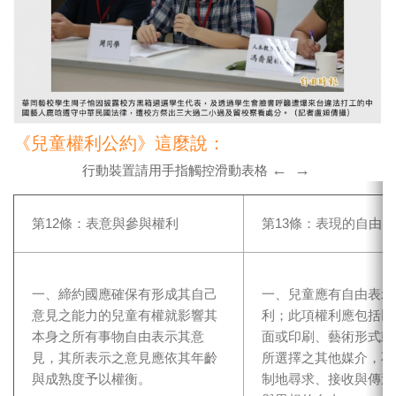
《兒童權利公約》這麼說：
←
→
行動裝置請用手指觸控滑動表格
第12條：表意與參與權利
第13條：表現的自由
一、締約國應確保有形成其自己
一、兒童應有自由表示
意見之能力的兒童有權就影響其
利；此項權利應包括以
本身之所有事物自由表示其意
面或印刷、藝術形式或
見，其所表示之意見應依其年齡
所選擇之其他媒介，不
與成熟度予以權衡。
制地尋求、接收與傳達