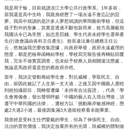
我是周子愉，目前就讀淡江大學公共行政學系。1年多前，
當我還是高中生時，我親身經歷了一場永遠不會忘記的惡
夢。我高中就讀的是許多人夢想就讀的華岡藝術學校，但這
樣子對外的形象，其實是透過不斷包裝而來，校方高層藐視
我國法令已為常態，如恣意罰錢、學生代表未經學生選舉產
生(行政會議由各科主任產生)、校長違法兼任總務主任云
云，然無論我怎麼收集證據，向政府舉發，政府永遠處理的
態度，都是把檢舉函轉給學校，學校寫完報告後再轉貼回覆
我，完全不做實質調查，也未給予校務人員相關違法懲處，
無論是馬政府還是您的蔡政府亦然。
當年，我決定發動籌組學生會，對抗威權，爭取民主、自
由，卻因此被記了人生第一支大過，之後又因中國藝人鹿晗
到校拍攝節目，我轉發遭爆「未持有合法簽證」，代表「學
生會籌備會」發出聲明呼籲「中國的藝人在入境台灣後，須
遵守中華民國的法律」，遭校方以「挑動兩岸敏感神經」懲
處2大過2小過，最後因集滿3大過留校察看未能畢業。
我曾經是受科主任們愛戴的學生，但為了伸張民主、自由、
法治的普世價值，我決定放棄所有的光環，與威權的體制做