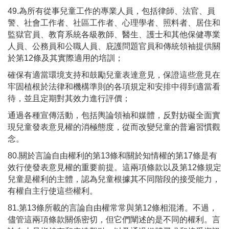
49.為所有從事兒童工作的專業人員，包括律師、法官、員
警、社會工作者、社區工作者、心理學者、照料者、居住和
監獄官員、教育系統各級教師、醫生、護士和其他保健專業
人員、公務員和公職人員、庇護問題官員和傳統領袖提供關
於第12條及其實際適用的培訓；
確保有適當環境支持和鼓勵兒童表達意見，保證這些意見在
牢固植根於法律和機構準則的各項規定和安排中得到適當看
待，並且定期對其效力進行評價；
通過各種宣傳活動，包括輿論領袖和媒體，反對妨礙全面實
現兒童發表意見權的消極態度，從而改變兒童的普遍習慣觀
念。
80.關於言論自由權利的第13條和關於知情權的第17條是有
效行使發表意見權的重要前提。這兩項條款以及第12條規定
兒童是權利的主體，認為兒童根據其不同階段的接受能力，
有權自主行使這些權利。
81.第13條所載的言論自由權常常與第12條相混淆。不過，
儘管這兩項條款關係密切，但它們闡述的是不同的權利。言