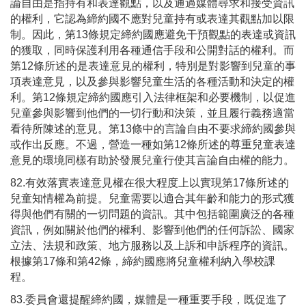
論自由是指持有和表達觀點，以及通過媒體尋求和接受資訊
的權利，它認為締約國不應對兒童持有或表達其觀點加以限
制。因此，第13條規定締約國應避免干預觀點的表達或資訊
的獲取，同時保護利用各種通信手段和公開對話的權利。而
第12條所述的是表達意見的權利，特別是對影響到兒童的事
項表達意見，以及參與影響兒童生活的各種活動和決定的權
利。第12條規定締約國應引入法律框架和必要機制，以促進
兒童參與影響到他們的一切行動和決策，並且履行義務適當
看待所陳述的意見。第13條中的言論自由不要求締約國參與
或作出反應。不過，營造一種如第12條所述的尊重兒童表達
意見的環境同樣有助於發展兒童行使其言論自由權的能力。
82.有效落實表達意見權在很大程度上以實現第17條所述的
兒童知情權為前提。兒童需要以適合其年齡和能力的形式獲
得與他們有關的一切問題的資訊。其中包括範圍廣泛的各種
資訊，例如關於他們的權利、影響到他們的任何訴訟、國家
立法、法規和政策、地方服務以及上訴和申訴程序的資訊。
根據第17條和第42條，締約國應將兒童權利納入學校課
程。
83.委員會還提醒締約國，媒體是一種重要手段，既促進了