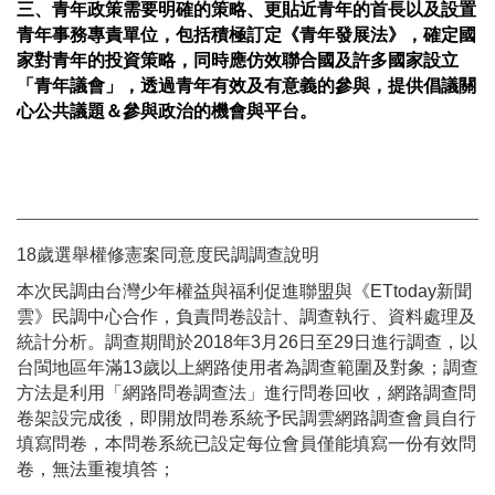
三、青年政策需要明確的策略、更貼近青年的首長以及設置
青年事務專責單位，包括積極訂定《青年發展法》，確定國
家對青年的投資策略，同時應仿效聯合國及許多國家設立
「青年議會」，透過青年有效及有意義的參與，提供倡議關
心公共議題＆參與政治的機會與平台。
18歲選舉權修憲案同意度民調調查說明
本次民調由台灣少年權益與福利促進聯盟與《ETtoday新聞
雲》民調中心合作，負責問卷設計、調查執行、資料處理及
統計分析。調查期間於2018年3月26日至29日進行調查，以
台閩地區年滿13歲以上網路使用者為調查範圍及對象；調查
方法是利用「網路問卷調查法」進行問卷回收，網路調查問
卷架設完成後，即開放問卷系統予民調雲網路調查會員自行
填寫問卷，本問卷系統已設定每位會員僅能填寫一份有效問
卷，無法重複填答；