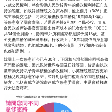
八歲公民權利，將會帶動人民對於青年的參政權利持正向支
持的態度。如以韓國總統文在寅為例，他上個月（3/26）正
式主動提交包括「將法定最低投票年齡從19歲降為18歲」
等修憲案至國會審議，若通過將於6月進行全民公投。青瓦
台民政首席祕書官曹國提出修憲版本的記者會表示「OECD
共34個會員國中，除南韓外所有國家都是賦予滿18歲、甚
至更低年齡的國民選舉權。行政法上，18歲就能依自身意志
就業和結婚，也能成為8級以下的公務員，兵役和納稅義務
也都能盡到。」
韓國上一次修憲距今已有30年，正因和台灣都面臨同樣高修
憲門檻的困境，因此觀諸世界各國及日韓等國，皆是由執政
黨帶動支持賦予青年積極的參政權利，小英總統應該要更加
積極兌現其修憲的承諾，並針對修憲門檻過高的問題積極找
解方，包括責成立法院盡速成立修憲委員會、中選會積極進
行大法官釋憲。