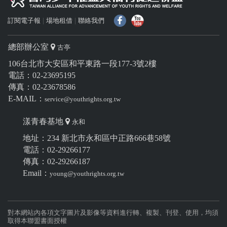
f
Y
訂閱電子報
場地租借
聯絡我們
總部辦公室
古亭
106台北市大安區和平東路一段177-3號2樓
電話：02-23695195
傳真：02-23678586
E-MAIL：
service@youthrights.org.tw
漾青春基地
永和
地址：234 新北市永和區中正路666巷58號
電話：02-29266177
傳真：02-29266187
Email：
young@youthrights.org.tw
對本網站內各項文字圖片及影像等資料進行轉、複製、刊登、使用，均須
取得本聯盟書面授權