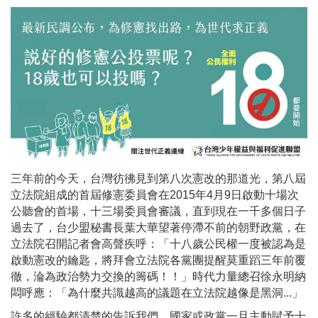
三年前的今天，台灣彷彿見到第八次憲改的那道光，第八屆
立法院組成的首屆修憲委員會在2015年4月9日啟動十場次
公聽會的首場，十三場委員會審議，直到現在一千多個日子
過去了，台少盟秘書長葉大華望著停滯不前的朝野政黨，在
立法院召開記者會高聲疾呼：「十八歲公民權一度被認為是
啟動憲改的鑰匙，將拜會立法院各黨團提醒莫重蹈三年前覆
徹，淪為政治勢力交換的籌碼！！」時代力量總召徐永明納
悶呼應：「為什麼共識越高的議題在立法院越像是黑洞...」
許多的經驗都清楚的告訴我們，國家或政黨一旦主動賦予十