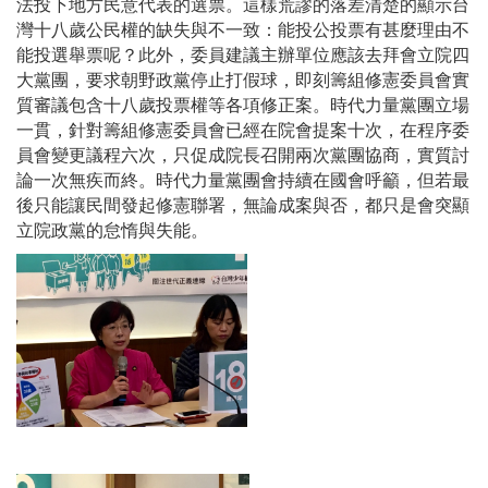
法投下地方民意代表的選票。這樣荒謬的落差清楚的顯示台
灣十八歲公民權的缺失與不一致：能投公投票有甚麼理由不
能投選舉票呢？此外，委員建議主辦單位應該去拜會立院四
大黨團，要求朝野政黨停止打假球，即刻籌組修憲委員會實
質審議包含十八歲投票權等各項修正案。時代力量黨團立場
一貫，針對籌組修憲委員會已經在院會提案十次，在程序委
員會變更議程六次，只促成院長召開兩次黨團協商，實質討
論一次無疾而終。時代力量黨團會持續在國會呼籲，但若最
後只能讓民間發起修憲聯署，無論成案與否，都只是會突顯
立院政黨的怠惰與失能。