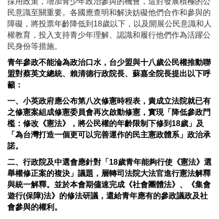
採用政策，增加青少年政治參與的機會，這對發展積極的公
民意識至關重要。各國應查明和解決妨礙他們合作和參與的
障礙，將投票年齡降低到18歲以下，以及開展公民意識和人
權教育，投入支持青少年理解、認識和履行他們作為活躍公
民身份等措施。
青年參政不能淪為政治口水，台少盟與十八歲公民權推動聯
盟對蔡英文總統、賴清德行政院長、蘇嘉全院長提出以下呼
籲：
一、小英政府應公布第八次修憲時程表，責成立法院就已有
之修憲案組成修憲委員會再次啟動修憲，實現「降低參政門
檻：修改《憲法》，將公民權的年齡限制下修到18歲」及
「為台灣打造一個更可以完善運作的民主憲政體系」政治承
諾。
二、行政院及中選會應針對「18歲青年能夠行使《憲法》選
舉權修正案的複決」議題，層轉司法院大法官進行憲法解釋
與統一解釋。並於本會期儘速完成《社會團體法》、《集會
遊行(保障)法》的修法研議，還給青年應有的參政議政及社
會參與的權利。