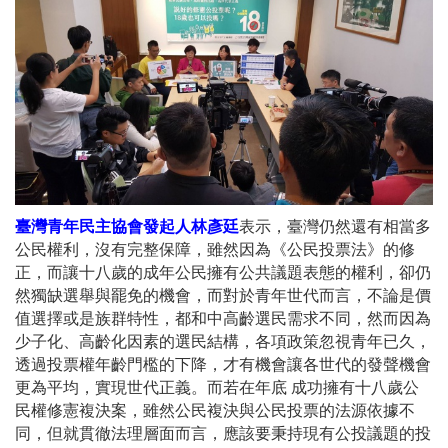
臺灣青年民主協會發起人林彥廷
表示，臺灣仍然還有相當多
公民權利，沒有完整保障，雖然因為《公民投票法》的修
正，而讓十八歲的成年公民擁有公共議題表態的權利，卻仍
然獨缺選舉與罷免的機會，而對於青年世代而言，不論是價
值選擇或是族群特性，都和中高齡選民需求不同，然而因為
少子化、高齡化因素的選民結構，各項政策忽視青年已久，
透過投票權年齡門檻的下降，才有機會讓各世代的發聲機會
更為平均，實現世代正義。而若在年底 成功擁有十八歲公
民權修憲複決案，雖然公民複決與公民投票的法源依據不
同，但就貫徹法理層面而言，應該要秉持現有公投議題的投