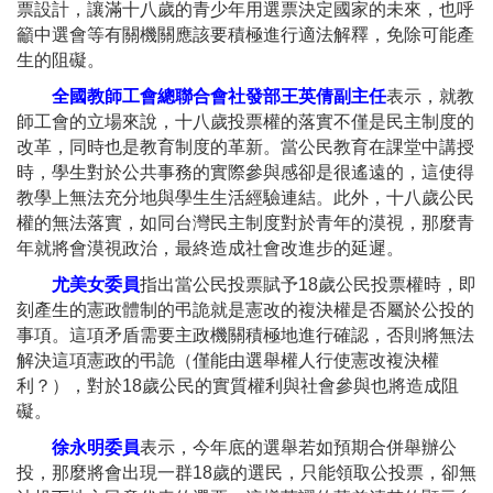
票設計，讓滿十八歲的青少年用選票決定國家的未來，也呼
籲中選會等有關機關應該要積極進行適法解釋，免除可能產
生的阻礙。
全國教師工會總聯合會社發部王英倩副主任
表示，就教
師工會的立場來說，十八歲投票權的落實不僅是民主制度的
改革，同時也是教育制度的革新。當公民教育在課堂中講授
時，學生對於公共事務的實際參與感卻是很遙遠的，這使得
教學上無法充分地與學生生活經驗連結。此外，十八歲公民
權的無法落實，如同台灣民主制度對於青年的漠視，那麼青
年就將會漠視政治，最終造成社會改進步的延遲。
尤美女委員
指出當公民投票賦予18歲公民投票權時，即
刻產生的憲政體制的弔詭就是憲改的複決權是否屬於公投的
事項。這項矛盾需要主政機關積極地進行確認，否則將無法
解決這項憲政的弔詭（僅能由選舉權人行使憲改複決權
利？），對於18歲公民的實質權利與社會參與也將造成阻
礙。
徐永明委員
表示，今年底的選舉若如預期合併舉辦公
投，那麼將會出現一群18歲的選民，只能領取公投票，卻無