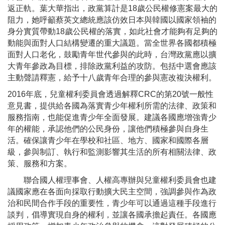
返正軌。葉大華指出，政黨算計是18歲公民權修憲案最大的
阻力，她呼籲蔡英文總統應該仿效日本與韓國以國家領袖的
身分實質帶動18歲公民權的落實，如此社會才能夠有足夠的
動能與面對人口結構變遷的重大議題。當全世界各國都積極
面對人口老化，鼓勵青年世代參與的此時，台灣政黨應以擴
大青年參政為目標，排除政黨利益的攻防。包括中選會應該
主動聲請釋憲，給予十八歲青年合理的參與憲改複決權利。
2016年底，兒童權利委員會透過解釋CRC的第20號一般性
意見書，提供給各國為落實青少年權利所需的法律、政策和
服務指南，也能促進青少年全面發展。建議各國應增強青少
年的權能，承認他們的公民身份，讓他們積極參與自身生
活。確保讓青少年在學校和社區、地方、國家和國際各層
級，參與制訂、執行和監測影響其生活的所有相關法律、政
策、服務和方案。
聯合國人權理事會、人權高專辦與兒童權利委員會也建
議國家應在各面向採取行動擴大民主空間，強調參與作為政
治和民間合作手段的重要性，青少年可以通過這種手段進行
談判，倡導實現自身的權利，並讓各國承擔起責任。各國應