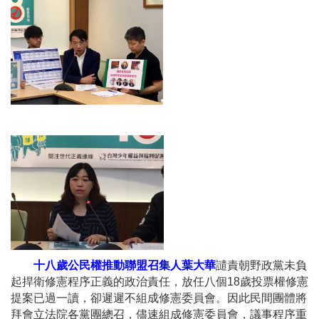
十八歲公民權推動聯盟召集人葉大華
譴責朝野政黨未負
起捍衛修憲程序正義的政治責任，放任八個18歲投票權修憲
提案已過一讀，卻遲遲不組成修憲委員會。因此民間團體將
拜會立法院各黨團總召，儘速組成修憲委員會，議事程序重