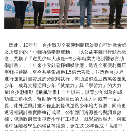
因此，10年前，台少盟與全家便利商店啟發自亞洲教會婦
女所發起的「小錢祈禱奉獻運動」，以公益零錢捐行動為概
念，共構了「逆風少年大步走~青少年就業力培訓暨教育助
學計畫」。十年來小零錢發揮蝴蝶效應，透過全家便利商店
零錢捐通路，至今共募集超過1.5億元善款，並透過台少盟
進行逆風計畫資源的分配與執行，幫助過超過近四萬名逆風
少年，成為支撐逆風少年「就業力」與「學習力」的大力
量!台少盟推動
【逆風
計畫】十年以來，以青少年就業的成
功鐵三角概念，幫助他們找到自己的人生方向或有一技之
長，此外逆風計畫不僅止於提供逆風少年培力資源，同時更
透過相關計畫實際執行成果、公私部門資源整合與調查數
據，倡議政府應重視青少年打工權益、就學貸款壓力、兩萬
名中途離校學生的權益等議題，更在2018年促成「高級中