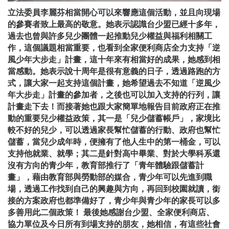
立法委員李麗芬相當開心可以來響應這個活動，並且向現場
的參賽者致上最高的敬意。她表示認識台少盟已經十多年，
過去也曾與許多兒少團體一起推動兒少權益與福利相關工
作，這個議題相當重要，也看到全家便利商店全力支持「逆
風少年大步走」計畫，這十年來有相當好的成果，她感到相
當感動。她表示說十周年是很有意義的日子，透過路跑的方
式，讓大家一起支持這個計畫，她希望過去不知道「逆風少
年大步走」計畫的參加者，之後也可以加入支持的行列，讓
計畫走下去！而接著她也跟大家簡單地報告目前政府正在推
動的重要兒少權益政策，其一是「兒少儲蓄帳戶」，家境比
較不好的兒少，可以透過家長幫忙儲蓄的行動、政府也幫忙
儲蓄，當兒少成年時，便擁有了他人生中的第一桶金，可以
支持他就業、就學；其二是針對高中畢業、對於大學科系還
沒有方向的青少年，教育部推行了「青年體驗跟儲蓄計
畫」，藉由教育部與勞動部的媒合，青少年可以先進到職
場，透過工作找到自己的興趣與方向，再回到校園就讀，銜
接的方案政府也都準備好了，青少年與青少年的家長可以多
多善用此二個政策！ 最後她感謝台少盟、全家便利商店、
協力單位及今日所有到場支持的朋友，她相信，有這些社會