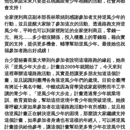
他也承諾未來只要是在桃園跟青少年相關的活動，社會局都
會支持！
全家便利商店副本部長林翠娟則感謝參加者支持逆風少年的
行動，並且提醒大家除了參加這次的活動、透過路跑支持逆
風少年，平時也可以到家裡附近的全家便利商店，零錢一
元、兩元……多少都沒關係，投入櫃臺上的零錢箱，藉由實
質的支持，提供更多機會、輔導幫助逆風少年。最後她也祝
福參加者跑出好成績！
台少盟秘書長葉大華則向參加者說明這場路跑的緣起，她表
示「逆風少年大步走」計畫自2009年就開始了，今天來到
這裡舉辦這場路跑活動，其實是想讓更多朋友知道這個計
畫，並且認識到臺灣各角落逆風少年們的處境。目前全臺灣
有將近十萬名中離、中輟或因為背學貸或家庭弱勢而半工半
讀的青少年，「逆風少年大步走」計畫透過青少年就業培
訓、教育資助金，幫助這些逆境中青少年能突破逆境。她接
著呼籲大家如果參加者在這場路跑活動中有所感動，並且相
信逆風計畫正在解決逆風少年的困境，那麼請大家繼續支持
這個計畫，如果參加者身邊也有這樣的年經人，可以將逆風
計畫提供給他參考，讓這個計畫幫助更多青少年在逆風中找