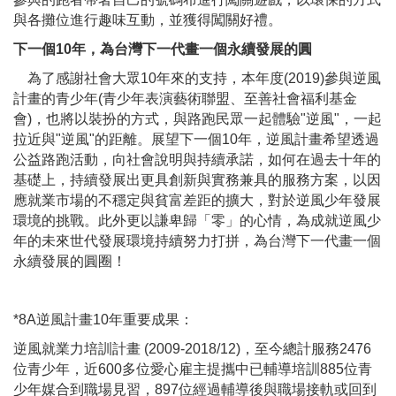
與各攤位進行趣味互動，並獲得闖關好禮。
下一個10年，為台灣下一代畫一個永續發展的圓
為了感謝社會大眾10年來的支持，本年度(2019)參與逆風
計畫的青少年(青少年表演藝術聯盟、至善社會福利基金
會)，也將以裝扮的方式，與路跑民眾一起體驗"逆風"，一起
拉近與"逆風"的距離。展望下一個10年，逆風計畫希望透過
公益路跑活動，向社會說明與持續承諾，如何在過去十年的
基礎上，持續發展出更具創新與實務兼具的服務方案，以因
應就業市場的不穩定與貧富差距的擴大，對於逆風少年發展
環境的挑戰。此外更以謙卑歸「零」的心情，為成就逆風少
年的未來世代發展環境持續努力打拼，為台灣下一代畫一個
永續發展的圓圈！
*8A逆風計畫10年重要成果：
逆風就業力培訓計畫 (2009-2018/12)，至今總計服務2476
位青少年，近600多位愛心雇主提攜中已輔導培訓885位青
少年媒合到職場見習，897位經過輔導後與職場接軌或回到