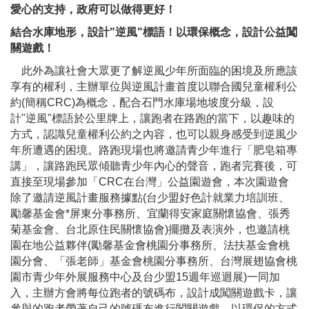
愛心的支持，政府可以做得更好！
結合水庫地形，設計"逆風"標語！以環保概念，設計公益闖
關遊戲！
此外為讓社會大眾更了解逆風少年所面臨的困境及所應該
享有的權利，主辦單位與逆風計畫首度以聯合國兒童權利公
約(簡稱CRC)為概念，配合石門水庫場地坡度分級，設
計"逆風"標語於公里牌上，讓跑者在路跑的當下，以趣味的
方式，認識兒童權利公約之內容，也可以親身感受到逆風少
年所遭遇的困境。路跑現場也將邀請青少年進行「肥皂箱專
講」，讓路跑民眾傾聽青少年內心的聲音，跑者完賽後，可
直接至現場參加「CRC在台灣」公益園遊會，本次園遊會
除了邀請逆風計畫服務據點(台少盟好色計就業力培訓班、
勵馨基金會*屏東分事務所、宜蘭得安家庭關懷協會、張秀
菊基金會、台北原住民關懷協會)擺攤及表演外，也邀請桃
園在地公益夥伴(勵馨基金會桃園分事務所、法扶基金會桃
園分會、「張老師」基金會桃園分事務所、台灣展翅協會桃
園市青少年外展服務中心及台少盟15週年巡迴展)一同加
入，主辦方會將每位跑者的號碼布，設計成闖關遊戲卡，讓
參與的跑者帶著自己的號碼布進行闖關遊戲，以環保的方式