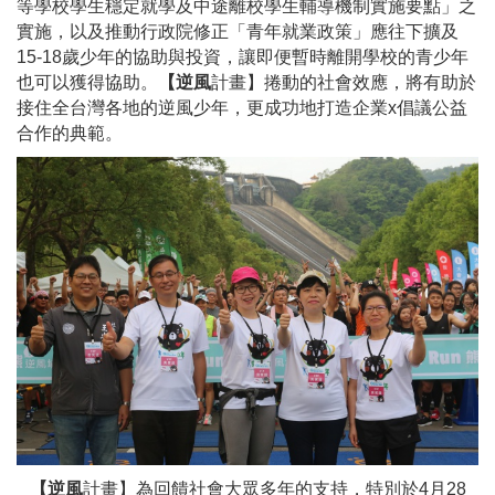
等學校學生穩定就學及中途離校學生輔導機制實施要點」之
實施，以及推動行政院修正「青年就業政策」應往下擴及
15-18歲少年的協助與投資，讓即便暫時離開學校的青少年
也可以獲得協助。
【逆風
計畫】捲動的社會效應，將有助於
接住全台灣各地的逆風少年，更成功地打造企業x倡議公益
合作的典範。
【逆風
計畫】為回饋社會大眾多年的支持，特別於4月28