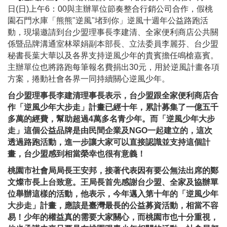
日(日)上午6：00與主辦單位節奏整合行銷公司合作，假桃
園石門水庫「熊熊"逆風"堵到你」逆風十週年公益路跑活
動，現場邀請到台少盟理事長李建清、全家便利商店公共關
係暨品牌溝通室林翠娟副本部長、立法委員李麗芬、台少盟
秘書長葉大華以及各界支持逆風少年的貴賓擔任鳴槍嘉賓。
主辦單位也將路跑每筆報名費捐出30元，用於逆風計畫各項
方案，捲動社會各界一同持續關心逆風少年。
台少盟理事長李建清理事長表示，台少盟跟全家便利商店合
作「逆風少年大步走」計畫已經十年，累計募集了一億五千
多萬的經費，幫助超過4萬多名青少年。而「逆風少年大步
走」這個公益品牌是由民間企業及NGO一起建立的，這次
透過路跑活動，進一步讓大家可以直接認識並支持這個計
畫，台少盟感到相當榮幸也很有意義！
桃園市社會局局長王安邦，接著代表因有要公無法出席的鄭
文燦市長上台致意。王局長首先感謝台少盟、全家及協辦單
位舉辦這樣的活動，他表示，今年邁入第十年的「逆風少年
大步走」計畫，應該是臺灣最長的公益募資活動，相當不容
易！少年的權益真的需要大家關心，而桃園市也十分重視，