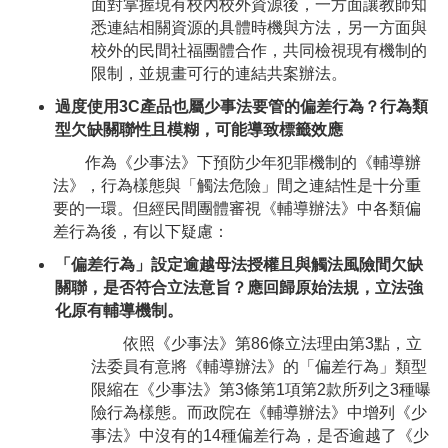
面對掌握現有校內校外資源後，一方面讓教師知
悉連結相關資源的具體時機與方法，另一方面與
校外的民間社福團體合作，共同檢視現有機制的
限制，並規畫可行的連結共案辦法。
過度使用3C產品也屬少事法要管的偏差行為？行為類
型欠缺關聯性且模糊，可能導致標籤效應
作為《少事法》下預防少年犯罪機制的《輔導辦
法》，行為樣態與「觸法危險」間之連結性是十分重
要的一環。但經民間團體審視《輔導辦法》中各類偏
差行為後，有以下疑慮：
「偏差行為」設定逾越母法授權且與觸法風險間欠缺
關聯，是否符合立法意旨？應回歸原始法規，立法強
化原有輔導機制。
依照《少事法》第86條立法理由第3點，立
法委員有意將《輔導辦法》的「偏差行為」類型
限縮在《少事法》第3條第1項第2款所列之3種曝
險行為樣態。而政院在《輔導辦法》中增列《少
事法》中沒有的14種偏差行為，是否逾越了《少