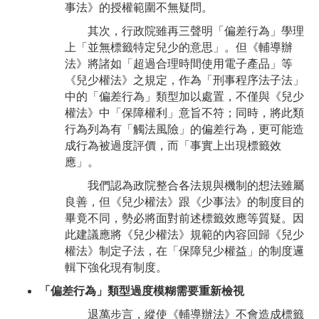
事法》的授權範圍不無疑問。
其次，行政院雖再三聲明「偏差行為」學理
上「並無標籤特定兒少的意思」。但《輔導辦
法》將諸如「超過合理時間使用電子產品」等
《兒少權法》之規定，作為「刑事程序法子法」
中的「偏差行為」類型加以處置，不僅與《兒少
權法》中「保障權利」意旨不符；同時，將此類
行為列為有「觸法風險」的偏差行為，更可能造
成行為被過度評價，而「事實上出現標籤效
應」。
我們認為政院整合各法規與機制的想法雖屬
良善，但《兒少權法》跟《少事法》的制度目的
畢竟不同，勢必將面對前述標籤效應等質疑。因
此建議應將《兒少權法》規範的內容回歸《兒少
權法》制定子法，在「保障兒少權益」的制度邏
輯下強化現有制度。
「偏差行為」類型過度模糊需要重新檢視
退萬步言，縱使《輔導辦法》不會造成標籤