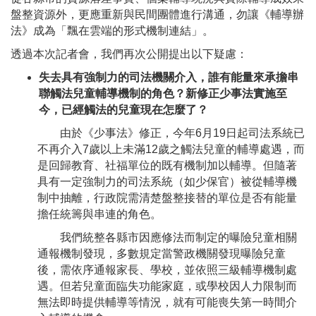
盤整資源外，更應重新與民間團體進行溝通，勿讓《輔導辦
法》成為「飄在雲端的形式機制連結」。
透過本次記者會，我們再次公開提出以下疑慮：
失去具有強制力的司法機關介入，誰有能量來承擔串
聯觸法兒童輔導機制的角色？新修正少事法實施至
今，已經觸法的兒童現在怎麼了？
由於《少事法》修正，今年6月19日起司法系統已
不再介入7歲以上未滿12歲之觸法兒童的輔導處遇，而
是回歸教育、社福單位的既有機制加以輔導。但隨著
具有一定強制力的司法系統（如少保官）被從輔導機
制中抽離，行政院需清楚盤整接替的單位是否有能量
擔任統籌與串連的角色。
我們統整各縣市因應修法而制定的曝險兒童相關
通報機制發現，多數規定當警政機關發現曝險兒童
後，需依序通報家長、學校，並依照三級輔導機制處
遇。但若兒童面臨失功能家庭，或學校因人力限制而
無法即時提供輔導等情況，就有可能喪失第一時間介