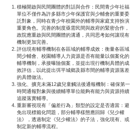
積極開啟與民間團體的對話與合作：民間青少年社福
單位不僅作為許多縣市少年保護官與少輔會的重要委
託對象，同時在青少年校園外的輔導與家庭支持扮演
重要角色。完善的制度亟需民間與政府的緊密合作，
政院應重啟與民間團體的溝通，共同思考如何讓現有
機制更加完善。
評估現有輔導機制在各區域的輔導成效：衡量各區域
間少輔會、校園輔導人力資源是否有能量以個案化的
輔導機制，承接曝險個案，並提出現行機制具體的成
效評估，以此提出弭平城鄉及縣市間的輔導資源落差
的具體做法。
強化、擴充未滿12歲兒童觸法後通報機制：確保第一
時間通報對象與後續輔導單位能夠有能力與資源持續
追蹤落實輔導。
重新審視現有「偏差行為」類型的設定是否適當：避
免出現標籤化問題，部分輔導樣態應回歸《兒少權
法》，透過制定《兒少權法》的子法，強化現有、或
制定新的輔導流程。