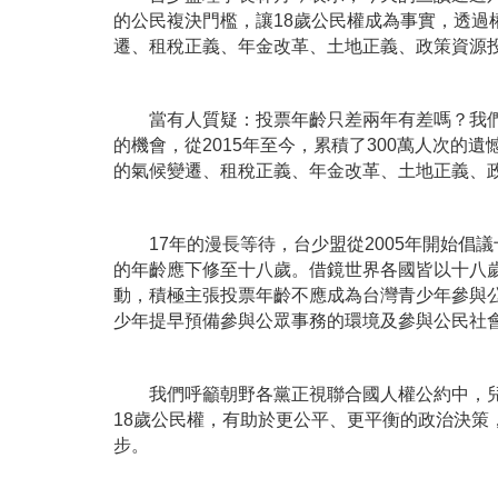
的公民複決門檻，讓18歲公民權成為事實，透
遷、租稅正義、年金改革、土地正義、政策資源
當有人質疑：投票年齡只差兩年有差嗎？我們要實
的機會，從2015年至今，累積了300萬人次
的氣候變遷、租稅正義、年金改革、土地正義、
17年的漫長等待，台少盟從2005年開始倡議
的年齡應下修至十八歲。借鏡世界各國皆以十八歲
動，積極主張投票年齡不應成為台灣青少年參與
少年提早預備參與公眾事務的環境及參與公民社
我們呼籲朝野各黨正視聯合國人權公約中，兒
18歲公民權，有助於更公平、更平衡的政治決
步。