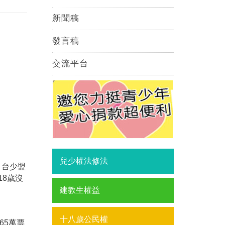
新聞稿
發言稿
交流平台
兒少權法修法
，台少盟
18歲沒
。
建教生權益
十八歲公民權
65萬票