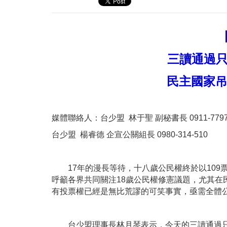
三讀通過只
民主國家吊
媒體聯絡人：台少盟 林于聖 副秘書長 0911-7797
台少盟 楊睿德 企宣公關組長 0980-314-510
17年的漫長等待，十八歲公民權終於以109
呼籲各界共同關注18歲公民權修憲議題，尤其在民
有投票權已經是無比荒謬的可笑事實，亟需全體
台少盟理事長林月琴表示，今天的三讀通過只是