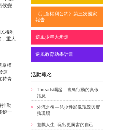
氣候變
《兒童權利公約》第三次國家
報告
公民權利
逆風少年大步走
的，重大
逆風教育助學計畫
選舉權
齡運
活動報名
支持青
Threads崛起—青鳥行動的真假
訊息
持推動
外流之後—兒少性影像現況與實
關鍵一
務現場
遊戲人生–玩出更厲害的自己