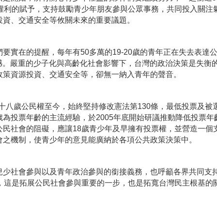
過權利的賦予，支持鼓勵青少年朋友參與公眾事務，共同投入關注
投資、交通安全等攸關未來的重要議題。
在的提醒，每年有50多萬的19-20歲的青年正在失去表達
的遺憾。嚴重的少子化與高齡化社會影響下，台灣的政治決策是失衡
政策資源投資、交通安全等，卻無一納入青年的聲音。
十八歲公民權至今，始終堅持修改憲法第130條，最低投票及被
為投票年齡的主流經驗，於2005年底開始研議推動降低投票年
公民社會的阻礙，應讓18歲青少年及早擁有投票權，並營造一個
會之機制，使青少年的意見能廣納於各項公共政策決策中。
少社會參與以及青年政治參與的銜接義務，也呼籲各界共同支
策，這是拓展公民社會參與重要的一步，也是拓寬台灣民主根基的