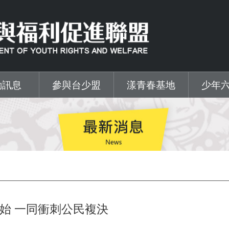
動訊息
參與台少盟
漾青春基地
少年
始 一同衝刺公民複決