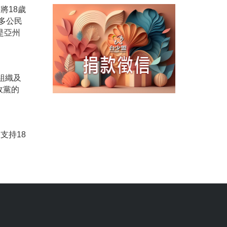
將18歲
多公民
是亞州
組織及
政黨的
支持18