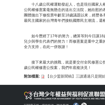
十八歲公民權運動發起人，也是現任國家人權委
公民權修憲案毫無懸念的送出立法院，她欣慰的表
團體拋出下修投票年齡至18歲議題以來，經歷
最民主國家的台灣青年們接軌國際民主潮流，還
如今歷經了17年的努力，總算等到今日讓18
兒少與學生代表們的努力！而修憲案是重中之重
全力支持，在此一併致謝！
接下來最大的挑戰，就是要交付全民修憲公投，
歲公民權修憲公投案，我們年底複決見！
附加檔案:
【台少盟新聞稿】三讀通過只是開始 
f
Y