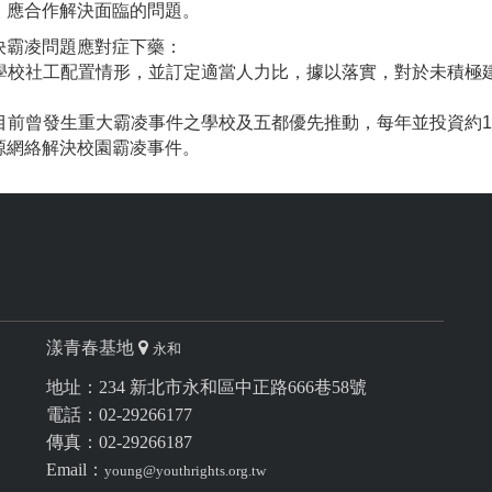
，應合作解決面臨的問題。
霸凌問題應對症下藥：
及學校社工配置情形，並訂定適當人力比，據以落實，對於未積極
目前曾發生重大霸凌事件之學校及五都優先推動，每年並投資約10
源網絡解決校園霸凌事件。
漾青春基地
永和
地址：234 新北市永和區中正路666巷58號
電話：02-29266177
傳真：02-29266187
Email：
young@youthrights.org.tw