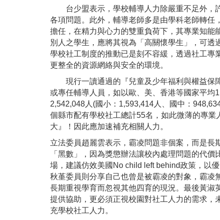
台少盟表示，學校輔導人力除嚴重不足外，許
各項問題。此外，輔導老師多是由學科老師轉任
擔任，在精力與心力的雙重負荷下，其專業知能
別人之學生，應將其視為「高關懷學生」，可透
學校社工制度的推動已是刻不容緩，透過社工專
更整全的資源網絡與安全的環境。
現行一讀通過的『兒童及少年福利與權益保障
或專任輔導人員，如以歐、美、香港等國家平均1:1
2,542,048人(國小：1,593,414人、國中：9
個縣市配有學校社工總計55名，如此微薄的專業
大』！因此應加速補充相關人力。
立法委員趙麗雲表示，霸凌問題非個案，而是長
「黑數」，因為獎懲辦法讓校內處理問題的代價
場，建議仿效美國No child left behi
秋堇委員則分享自己也曾是被霸凌的對象，霸凌
長期重視學育而忽視其他四育的現況。最後黃淑
提供協助，更必須正視校園對社工人力的需求，
充學校社工人力。