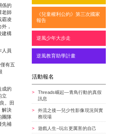
關係的
課老師
《兒童權利公約》第三次國家
或霸凌
報告
力外，
校建構
逆風少年大步走
作人員
逆風教育助學計畫
台灣僅有五
很
活動報名
造成的
Threads崛起—青鳥行動的真假
的立
訊息
優良。田
，解決
外流之後—兒少性影像現況與實
務現場
的團隊
優先補
遊戲人生–玩出更厲害的自己