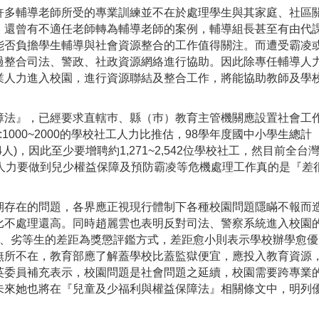
多輔導老師所受的專業訓練並不在於處理學生與其家庭、社區
，還曾有不適任老師轉為輔導老師的案例，輔導組長甚至有由代
能否負擔學生輔導與社會資源整合的工作值得關注。而遭受霸凌
過整合司法、警政、社政資源網絡進行協助。因此除專任輔導人
業人力進入校園，進行資源聯結及整合工作，將能協助教師及學
法』，已經要求直轄巿、縣（巿）教育主管機關應設置社會工
000~2000的學校社工人力比推估，98學年度國中小學生總計
48,634人)，因此至少要增聘約1,271~2,542位學校社工，然目前全
人力要做到兒少權益保障及預防霸凌等危機處理工作真的是『差
期存在的問題，各界應正視現行體制下各種校園問題隱瞞不報而
比不處理還高。同時趙麗雲也表明反對司法、警察系統進入校園
nd政策，以優、劣等生的差距為獎懲評鑑方式，差距愈小則表示學校辦學愈
無所不在，教育部應了解蓋學校比蓋監獄便宜，應投入教育資源
英委員補充表示，校園問題是社會問題之延續，校園需要跨專業
未來她也將在『兒童及少福利與權益保障法』相關條文中，明列