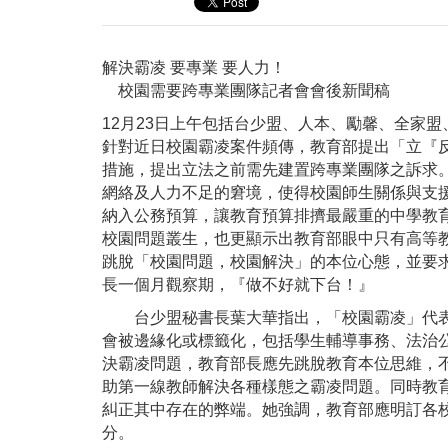
解決霸凌 要專業 要人力！
校園需要跨專業團隊記者會會後新聞稿
12月23日上午包括台少盟、人本、勵馨、全家
針對近日校園霸凌案件頻傳，教育部提出「立『
措施，提出立法之前需先建置跨專業團隊之訴求
網絡及人力不足的窘境，使得校園師生關係與支援
納入公務預算，讓教育預算排擠最嚴重的中學教
校園問題叢生，也更顯示出教育部眼中只有高等
跳脫「校園問題，校園解決」的本位心態，並要
長一個月觀察期，『做不好就下台！』
台少盟秘書長葉大華指出，「校園霸凌」代表
會被邊緣化或標籤化，包括學生輔導事務、法治
決霸凌問題，教育部長應先跳脫教育本位思維，
助第一線教師解決各種樣態之霸凌問題。同時教
糾正其中存在的弊端。她強調，教育部應明訂各
分。