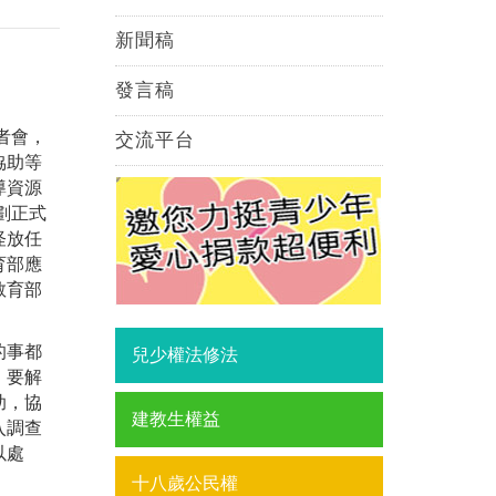
新聞稿
發言稿
者會，
交流平台
協助等
導資源
劃正式
怪放任
育部應
教育部
的事都
兒少權法修法
。要解
助，協
建教生權益
入調查
以處
十八歲公民權