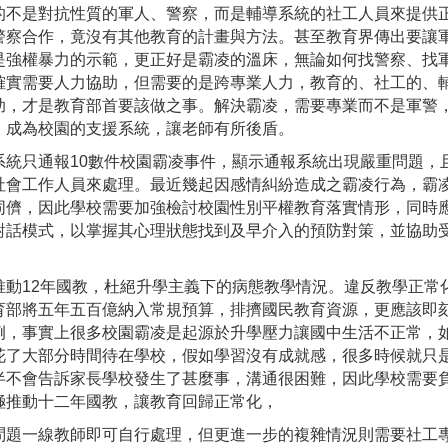
不是對抗性質的軍人、警察，而是輔導系統的社工人員來提供
警察合作，竟沒有其他教育的計畫與方法。甚至教育界傳出要讓
是強權暴力的示範，更正好是霸凌的溫床，無論如何找警察、找
實需要人力協助，但需要的是跨專業人力，教育的、社工的、輔導
助，才是教育部首要該做之事。解決霸凌，需要專業而不是軍警
，成為校園的支援系統，讓老師有所後盾。
只通報10數件校園霸凌事件，顯示通報系統出現嚴重問題，
社會工作人員來處理。最近幾起因感情糾紛造成之霸凌行為，霸
同儕，因此學校需要加強檢討校園性別平權教育落實情形，同時
對話模式，以掌握其心理狀態找到及早介入的預防對策，並協助
12年國教，杜絕升學主義下的病態教學情況。違反教學正常
育部將五年五百億納入常規預算，排擠國民教育資源，更應該即
例，事實上很多校園霸凌是起源於升學壓力讓國中生活不正常，
花了大部分時間待在學校，假如學習沒有成就感，很多時候就只
半不會告訴家長學校發生了甚麼事，溝通很困難，因此學校需要
極推動十二年國教，讓教育回歸正常化，
題一線教師即可自行處理，但更進一步的複雜情況則需要社工