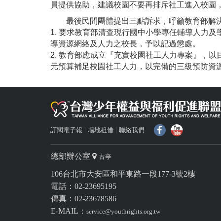
員提供協助，建議校園不要再排斥社工進入校園
最後民間團體提出三點訴求，呼籲教育部解決
1. 要求教育部清查現行國中小學專任輔導人力
導資源網絡及人力之校長，予以記過懲處。
2. 教育部應成立『充實校園社工人力專案』，以
元預算補足校園社工人力，以完備的三級預防資
f
Y
訂閱電子報
場地租借
聯絡我們
總部辦公室
古亭
106台北市大安區和平東路一段177-3號2樓
電話：02-23695195
傳真：02-23678586
E-MAIL：
service@youthrights.org.tw