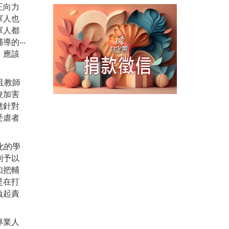
正向力
軍人也
軍人都
的‧‧‧
，應該
且教師
凌加害
應針對
受虐者
化的學
刻予以
如把輔
是在打
負起責
專業人