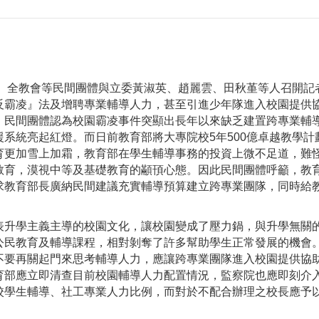
盟、全教會等民間團體與立委黃淑英、趙麗雲、田秋堇等人召開記
反霸凌』法及增聘專業輔導人力，甚至引進少年隊進入校園提供
。民間團體認為校園霸凌事件突顯出長年以來缺乏建置跨專業輔
系統亮起紅燈。而日前教育部將大專院校5年500億卓越教學計
育更加雪上加霜，教育部在學生輔導事務的投資上微不足道，難
教育，漠視中等及基礎教育的顢頇心態。因此民間團體呼籲，教
求教育部長廣納民間建議充實輔導預算建立跨專業團隊，同時給
升學主義主導的校園文化，讓校園變成了壓力鍋，與升學無關
公民教育及輔導課程，相對剝奪了許多幫助學生正常發展的機會
不要再關起門來思考輔導人力，應讓跨專業團隊進入校園提供協
育部應立即清查目前校園輔導人力配置情況，監察院也應即刻介
校學生輔導、社工專業人力比例，而對於不配合辦理之校長應予