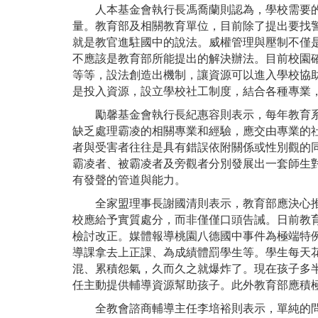
人本基金會執行長馮喬蘭則認為，學校需要的
量。教育部及相關教育單位，目前除了提出要找
就是教官進駐國中的說法。威權管理與壓制不僅
不應該是教育部所能提出的解決辦法。目前校園確
等等，設法創造出機制，讓資源可以進入學校協
是投入資源，設立學校社工制度，結合各種專業
勵馨基金會執行長紀惠容則表示，每年教育系統
缺乏處理霸凌的相關專業和經驗，應交由專業的
者與受害者往往是具有錯誤依附關係或性別觀的
霸凌者、被霸凌者及旁觀者分別發展出一套師生
有發聲的管道與能力。
全家盟理事長謝國清則表示，教育部應決心推動
校應給予實質處分，而非僅僅口頭告誡。日前教
檢討改正。媒體報導桃園八德國中事件為極端特
導課拿去上正課、為成績體罰學生等。學生每天
混、累積怨氣，久而久之就爆炸了。現在孩子多
任主動提供輔導資源幫助孩子。此外教育部應積
全教會諮商輔導主任李培裕則表示，單純的問