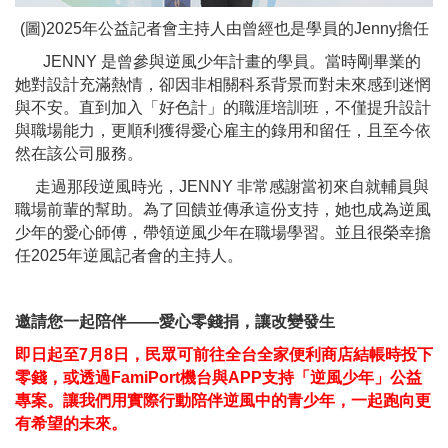
(圖)2025年公益記者會主持人由曾經也是學員的Jenny擔任
JENNY 是曾參與逆風少年計畫的學員。當時剛畢業的
她對設計充滿熱情，卻因非相關科系背景而對未來感到迷惘
與不安。直到加入「好色計」的職涯培訓班，不僅提升設計
與職場能力，更順利獲得愛心雇主的錄用和留任，且至今依
然在該公司服務。
走過那段逆風時光，JENNY 非常感謝當初來自就輔員與
職場前輩的幫助。為了回饋並傳承這份支持，她也成為逆風
少年的愛心師傅，帶領逆風少年在職場學習。並且很榮幸擔
任2025年逆風記者會的主持人。
邀請您一起陪伴——愛心零錢捐，讓改變發生
即日起至7月8日，民眾可前往全台全家便利商店結帳時投下
零錢，或透過FamiPort機台與APP支持「逆風少年」公益
專案。讓我們用實際行動陪伴逆風中的青少年，一起跑向更
有希望的未來。