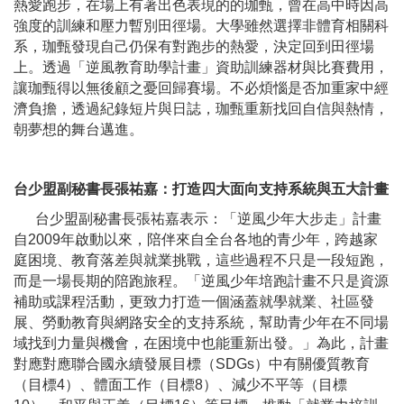
熱愛跑步，在場上有著出色表現的的珈甄，曾在高中時因高
強度的訓練和壓力暫別田徑場。大學雖然選擇非體育相關科
系，珈甄發現自己仍保有對跑步的熱愛，決定回到田徑場
上。透過「逆風教育助學計畫」資助訓練器材與比賽費用，
讓珈甄得以無後顧之憂回歸賽場。不必煩惱是否加重家中經
濟負擔，透過紀錄短片與日誌，珈甄重新找回自信與熱情，
朝夢想的舞台邁進。
台少盟副秘書長張祐嘉：打造四大面向支持系統與五大計畫
台少盟副秘書長張祐嘉表示：「逆風少年大步走」計畫
自2009年啟動以來，陪伴來自全台各地的青少年，跨越家
庭困境、教育落差與就業挑戰，這些過程不只是一段短跑，
而是一場長期的陪跑旅程。「逆風少年培跑計畫不只是資源
補助或課程活動，更致力打造一個涵蓋就學就業、社區發
展、勞動教育與網路安全的支持系統，幫助青少年在不同場
域找到力量與機會，在困境中也能重新出發。」為此，計畫
對應對應聯合國永續發展目標（SDGs）中有關優質教育
（目標4）、體面工作（目標8）、減少不平等（目標