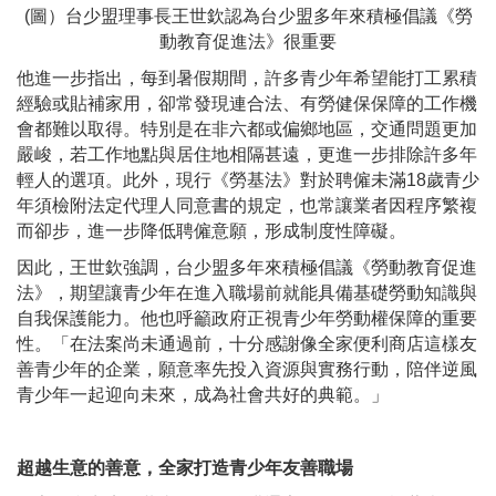
(圖）台少盟理事長王世欽認為台少盟多年來積極倡議《勞
動教育促進法》很重要
他進一步指出，每到暑假期間，許多青少年希望能打工累積
經驗或貼補家用，卻常發現連合法、有勞健保保障的工作機
會都難以取得。特別是在非六都或偏鄉地區，交通問題更加
嚴峻，若工作地點與居住地相隔甚遠，更進一步排除許多年
輕人的選項。此外，現行《勞基法》對於聘僱未滿18歲青少
年須檢附法定代理人同意書的規定，也常讓業者因程序繁複
而卻步，進一步降低聘僱意願，形成制度性障礙。
因此，王世欽強調，台少盟多年來積極倡議《勞動教育促進
法》，期望讓青少年在進入職場前就能具備基礎勞動知識與
自我保護能力。他也呼籲政府正視青少年勞動權保障的重要
性。「在法案尚未通過前，十分感謝像全家便利商店這樣友
善青少年的企業，願意率先投入資源與實務行動，陪伴逆風
青少年一起迎向未來，成為社會共好的典範。」
超越生意的善意，全家打造青少年友善職場