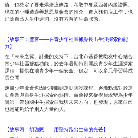
值，也確定了要走烘焙這條路，考取中餐及西餐丙級證照。
現在的小暉透過善慧恩基金會的推介，進入麵包店工作，也
消除自己人生中迷惘、沒有方向的生命狀態。
【故事三：蘆薈——在青少年社區據點長出生涯探索的能
力】
在「未來之翼」計畫的支持下，台北市基督教勵友中心結合
青少年社區據點功能，於去年暑期特別開設青少年生涯探索
課程，提供在地青少年一個安全、穩定，可以多元學習與成
長空間。
逆風少年蘆薈也因此接觸到運動防護課程。逐漸點燃對於運
動產業與自身生涯探索的熱情。蘆薈後來從學員蛻變為少年
講師，帶領國中生探索自我與未來方向，也發現，原來自己
也是能夠給予別人力量的人。
【故事四：胡珈甄——用堅持跑出生命的光芒】