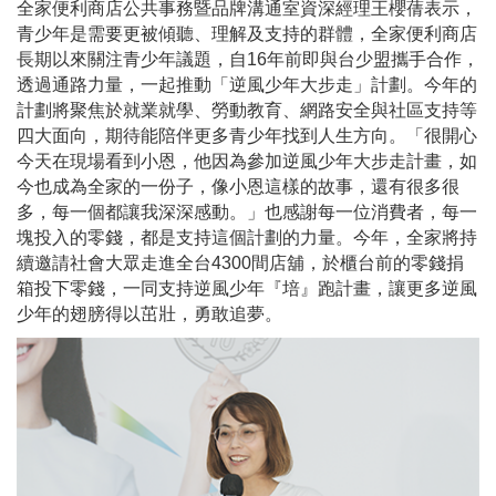
全家便利商店公共事務暨品牌溝通室資深經理王櫻蒨表示，
青少年是需要更被傾聽、理解及支持的群體，全家便利商店
長期以來關注青少年議題，自16年前即與台少盟攜手合作，
透過通路力量，一起推動「逆風少年大步走」計劃。今年的
計劃將聚焦於就業就學、勞動教育、網路安全與社區支持等
四大面向，期待能陪伴更多青少年找到人生方向。「很開心
今天在現場看到小恩，他因為參加逆風少年大步走計畫，如
今也成為全家的一份子，像小恩這樣的故事，還有很多很
多，每一個都讓我深深感動。」也感謝每一位消費者，每一
塊投入的零錢，都是支持這個計劃的力量。今年，全家將持
續邀請社會大眾走進全台4300間店舖，於櫃台前的零錢捐
箱投下零錢，一同支持逆風少年『培』跑計畫，讓更多逆風
少年的翅膀得以茁壯，勇敢追夢。