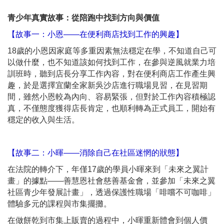
青少年真實故事：從陪跑中找到方向與價值
【故事一：小恩——在便利商店找到工作的興趣】
18歲的小恩因家庭等多重因素無法穩定在學，不知道自己可
以做什麼，也不知道該如何找到工作，在參與逆風就業力培
訓班時，聽到店長分享工作內容，對在便利商店工作產生興
趣，於是選擇宜蘭全家新吳沙店進行職場見習，在見習期
間，雖然小恩較為內向、容易緊張，但對於工作內容積極認
真，不僅態度獲得店長肯定，也順利轉為正式員工，開始有
穩定的收入與生活。
【故事二：小暉——消除自己在社區迷惘的狀態】
在法院的轉介下，年僅17歲的學員小暉來到「未來之翼計
畫」的據點——善慧恩社會慈善基金會，並參加「未來之翼
社區青少年發展計畫」，透過保護性職場「啡嚐不可咖啡」
體驗多元的課程與市集擺攤。
在做餅乾到市集上販賣的過程中，小暉重新體會到個人價