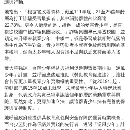
議與行動。
她指出：「根據警政署資料，截至111年底，21至25歲年齡
層為打工詐騙受害最多者，其中弱勢群體占比高達
22.78%。更令人擔憂的是，超過一成的受害青少年，是直
接從校園中被詐騙集團吸收。」詐騙集團早已滲透校園，並
鎖定未升學未就業少年、中輟生，或是學習成就相對低落的
學生作為下手對象。青少年勞動者本就有免於經濟剝削的基
本權利，然而太多年輕人因資訊不足與缺乏支持而落入陷
阱。
葉大華強調，台灣少年權益與福利促進聯盟長期推動「逆風
少年」計畫，並呼籲應儘速推動《勞動教育促進法》，讓社
會各界更加重視青少年勞動權的重要性。「從2019年起，
勞動部已將15至18歲未就學、未就業青少年納入特定就業
對象，代表政府其實已經承認這個年齡層的勞動需求與風
險。既然如此，更應加速立法，讓這群青少年擁有完善的保
護與支持制度。」
她呼籲政府應提供具教育意義與安全保障的優質就業機會，
而台少盟則作為倡議與實踐的先行者，透過「逆風少年」計