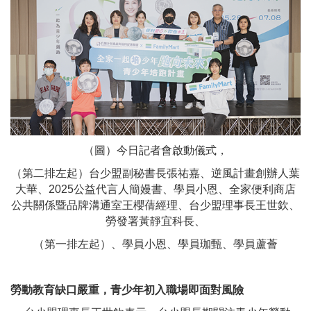
（圖）今日記者會啟動儀式，
（第二排左起）台少盟副秘書長張祐嘉、逆風計畫創辦人葉
大華、2025公益代言人簡嫚書、學員小恩、全家便利商店
公共關係暨品牌溝通室王櫻蒨經理、台少盟理事長王世欽、
勞發署黃靜宜科長、
（第一排左起）、學員小恩、學員珈甄、學員蘆薈
勞動教育缺口嚴重，青少年初入職場即面對風險