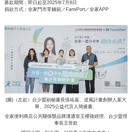
募款期間：即日起至2025年7月8日
捐款方式：全家門市零錢箱／FamiPort／全家APP
(圖)（左起）
台少盟副秘書長張祐嘉、逆風計畫創辦人葉大
華、2025公益代言人簡嫚書、
全家便利商店公共關係暨品牌溝通室王櫻蒨經理、台少盟理
事長王世欽