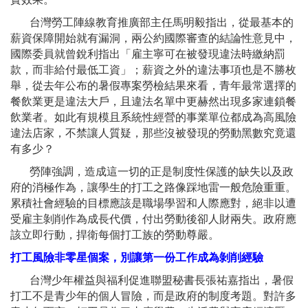
台灣勞工陣線教育推廣部主任馬明毅指出，從最基本的
薪資保障開始就有漏洞，兩公約國際審查的結論性意見中，
國際委員就曾銳利指出「雇主寧可在被發現違法時繳納罰
款，而非給付最低工資」；薪資之外的違法事項也是不勝枚
舉，從去年公布的暑假專案勞檢結果來看，青年最常選擇的
餐飲業更是違法大戶，且違法名單中更赫然出現多家連鎖餐
飲業者。如此有規模且系統性經營的事業單位都成為高風險
違法店家，不禁讓人質疑，那些沒被發現的勞動黑數究竟還
有多少？
勞陣強調，造成這一切的正是制度性保護的缺失以及政
府的消極作為，讓學生的打工之路像踩地雷一般危險重重。
累積社會經驗的目標應該是職場學習和人際應對，絕非以遭
受雇主剝削作為成長代價，付出勞動後卻人財兩失。政府應
該立即行動，捍衛每個打工族的勞動尊嚴。
打工風險非零星個案，別讓第一份工作成為剝削經驗
台灣少年權益與福利促進聯盟秘書長張祐嘉指出，暑假
打工不是青少年的個人冒險，而是政府的制度考題。對許多