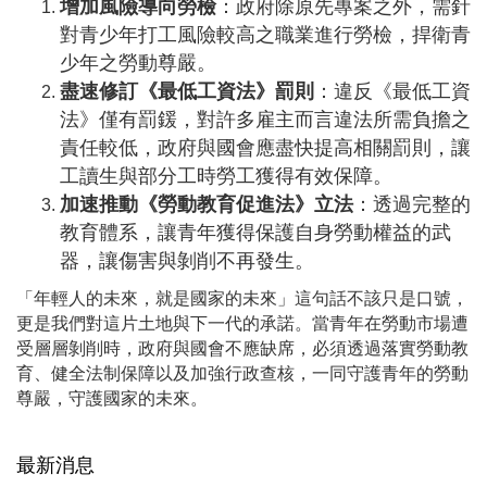
增加風險導向勞檢
：政府除原先專案之外，需針
對青少年打工風險較高之職業進行勞檢，捍衛青
少年之勞動尊嚴。
盡速修訂《最低工資法》罰則
：違反《最低工資
法》僅有罰鍰，對許多雇主而言違法所需負擔之
責任較低，政府與國會應盡快提高相關罰則，讓
工讀生與部分工時勞工獲得有效保障。
加速推動《勞動教育促進法》立法
：透過完整的
教育體系，讓青年獲得保護自身勞動權益的武
器，讓傷害與剝削不再發生。
「年輕人的未來，就是國家的未來」這句話不該只是口號，
更是我們對這片土地與下一代的承諾。當青年在勞動市場遭
受層層剝削時，政府與國會不應缺席，必須透過落實勞動教
育、健全法制保障以及加強行政查核，一同守護青年的勞動
尊嚴，守護國家的未來。
最新消息