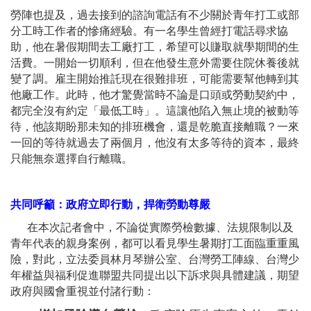
勞陣也提及，過去接到的諮詢電話有不少關於青年打工或部
分工時工作者的慘痛經驗。有一名學生曾經打電話尋求協
助，他在暑假期間去工廠打工，希望可以賺取就學期間的生
活費。一開始一切順利，但在他發生意外需要住院休養後就
變了調。雇主開始推託現在很難排班，可能需要幫他轉到其
他廠工作。此時，他才驚覺當時不論是口頭或勞動契約中，
都完全沒有約定「最低工時」。這讓他陷入無止境的被動等
待，他該期盼那未知的排班機會，還是乾脆直接離職？一來
一回的等待就過去了兩個月，他沒有太多等待的資本，最終
只能無奈選擇自行離職。
共同呼籲：政府立即行動，捍衛勞動尊嚴
在本次記者會中，不論從實際勞檢數據、法規限制以及
青年代表的親身案例，都可以看見學生暑期打工面臨重重風
險，對此，立法委員林月琴辦公室、台灣勞工陣線、台灣少
年權益與福利促進聯盟共同提出以下訴求與具體建議，期望
政府與國會重視並付諸行動：