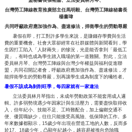
盟秘書長張祐嘉、立法委員林月琴、
台灣勞工陣線教育推廣部主任馬明毅、
台灣勞工陣線秘書長
楊書瑋
共同呼籲
政府應加強作為、盡速修法，捍衛學生的勞動尊嚴
暑假在即，打工對許多學生來說，是賺錢存學費與生活
費的重要機會。社會大眾卻經常在社群媒體與新聞看到，學
生因打工陷入「人財兩失」的慘況，光是能否拿到「最低工
資」，有時也成為學生踏入職場的第一道難關。對此，立法
委員林月琴、台灣勞工陣線與台灣少年權益與福利促進聯
盟，共同召開記者會，呼籲政府應加強作為、盡速修法，才
能捍衛學生的勞動尊嚴，別再讓學生成為制度下的犧牲者。
暑假不該成為剝削旺季，每四家就有一家違法
立法委員林月琴指出，未成年勞動政策不能套用成人邏
輯。許多弱勢境遇少年因家計與生活壓力，需要盡快取得收
入，但年紀小、技能不足、工時難配合，加上偏鄉交通不
便、優質職缺少，往往只能接受高風險、低保障的工作。多
年來數據都顯示，15歲少年出現在營造工地的人數，反而多
於17、18歲少年，凸顯年紀越小，越容易被推向危險職