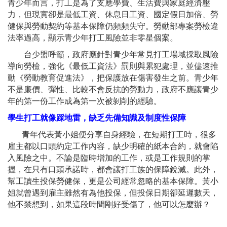
青少年而言，打工是為了支應學費、生活費與家庭經濟壓
力，但現實卻是最低工資、休息日工資、國定假日加倍、勞
健保與勞動契約等基本保障仍頻頻失守。勞動部專案勞檢違
法率過高，顯示青少年打工風險並非零星個案。
台少盟呼籲，政府應針對青少年常見打工場域採取風險
導向勞檢，強化《最低工資法》罰則與累犯處理，並儘速推
動《勞動教育促進法》，把保護放在傷害發生之前。青少年
不是廉價、彈性、比較不會反抗的勞動力，政府不應讓青少
年的第一份工作成為第一次被剝削的經驗。
學生打工就像踩地雷，缺乏先備知識及制度性保障
青年代表黃小姐便分享自身經驗，在短期打工時，很多
雇主都以口頭約定工作內容，缺少明確的紙本合約，就會陷
入風險之中。不論是臨時增加的工作，或是工作規則的掌
握，在只有口頭承諾時，都會讓打工族的保障銳減。此外，
幫工讀生投保勞健保，更是公司經常忽略的基本保障。黃小
姐就曾遇到雇主雖然有為他投保，但投保日期卻延遲數天，
他不禁想到，如果這段時間剛好受傷了，他可以怎麼辦？