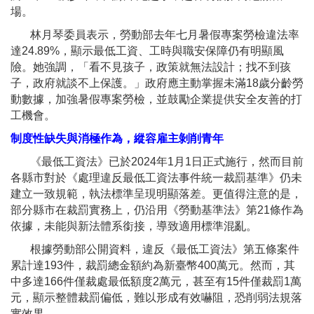
場。
林月琴委員表示，勞動部去年七月暑假專案勞檢違法率
達24.89%，顯示最低工資、工時與職安保障仍有明顯風
險。她強調，「看不見孩子，政策就無法設計；找不到孩
子，政府就談不上保護。」政府應主動掌握未滿18歲分齡勞
動數據，加強暑假專案勞檢，並鼓勵企業提供安全友善的打
工機會。
制度性缺失與消極作為，縱容雇主剝削青年
《最低工資法》已於2024年1月1日正式施行，然而目前
各縣市對於《處理違反最低工資法事件統一裁罰基準》仍未
建立一致規範，執法標準呈現明顯落差。更值得注意的是，
部分縣市在裁罰實務上，仍沿用《勞動基準法》第21條作為
依據，未能與新法體系銜接，導致適用標準混亂。
根據勞動部公開資料，違反《最低工資法》第五條案件
累計達193件，裁罰總金額約為新臺幣400萬元。然而，其
中多達166件僅裁處最低額度2萬元，甚至有15件僅裁罰1萬
元，顯示整體裁罰偏低，難以形成有效嚇阻，恐削弱法規落
實效果。