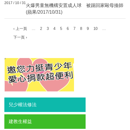
2017 / 10 / 31
火爆男童無機構安置成人球 被踢回家毆母揍師
(蘋果/2017/10/31)
‹ 上一頁
…
2
3
4
5
6
7
8
9
10
…
下一頁 ›
兒少權法修法
建教生權益