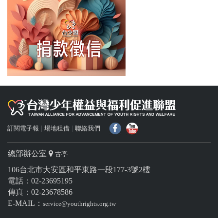
f
Y
訂閱電子報
場地租借
聯絡我們
總部辦公室
古亭
106台北市大安區和平東路一段177-3號2樓
電話：02-23695195
傳真：02-23678586
E-MAIL：
service@youthrights.org.tw