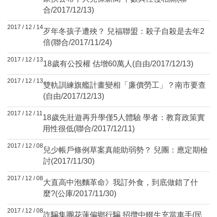
合/2017/12/13)
2017 / 12 / 14
歹年冬孩子遭殃？ 兒福聯盟：殺子自殺是去年2
倍(聯合/2017/11/24)
2017 / 12 / 13
18歲有公投權 估增60萬人(自由/2017/12/13)
2017 / 12 / 13
雙軌訓練旗艦計畫變相「廉價勞工」？南市要查
(自由/2017/12/13)
2017 / 12 / 11
18歲先壯遊再升學僅5人體驗 學者：教育政策實
用性很低(聯合/2017/12/11)
2017 / 12 / 08
兒少帳戶條例草案真能助弱勢？ 兒團：應定期檢
討(2017/11/30)
2017 / 12 / 08
大直高中泡麵革命》我訂外食，到底做錯了什
麼?(公庫/2017/11/30)
2017 / 12 / 08
詐騙集團花蓮偏鄉行騙 招攬中輟生充當車手(民