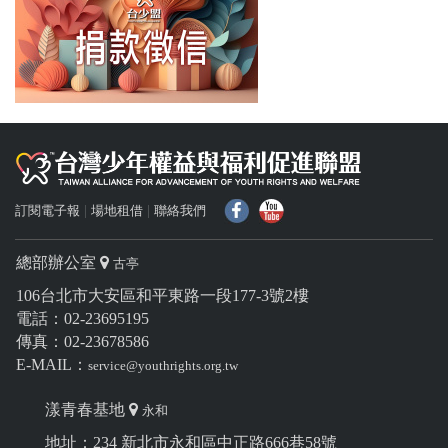
f
Y
訂閱電子報
場地租借
聯絡我們
總部辦公室
古亭
106台北市大安區和平東路一段177-3號2樓
電話：02-23695195
傳真：02-23678586
E-MAIL：
service@youthrights.org.tw
漾青春基地
永和
地址：234 新北市永和區中正路666巷58號