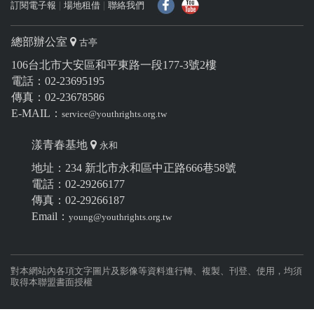
f
Y
訂閱電子報
場地租借
聯絡我們
總部辦公室
古亭
106台北市大安區和平東路一段177-3號2樓
電話：02-23695195
傳真：02-23678586
E-MAIL：
service@youthrights.org.tw
漾青春基地
永和
地址：234 新北市永和區中正路666巷58號
電話：02-29266177
傳真：02-29266187
Email：
young@youthrights.org.tw
對本網站內各項文字圖片及影像等資料進行轉、複製、刊登、使用，均須
取得本聯盟書面授權