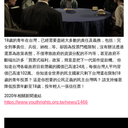
18歲的青年在台灣，已經需要盡絕大多數的責任及義務，包括：完
全刑事責任、兵役、納稅....等。卻因為投票門檻限制，沒有辦法透過
選票為政策表態，不僅導致政府的資源分配的不均等，甚至政府不
斷端出許多「買票式福利」政策，簡直是把下一代當作提款機。 你
知道台灣各級政府目前潛藏的國債已高達24兆，每個台灣人平均背
債已高達102萬。 你知道全世界的民主國家只剩下台灣還在限制18
歲的青年投票？ 這是你想要的公民正義的民主台灣嗎？ 請支持修憲
降低投票年齡至18歲，投年輕人一張信任票！
2020年相關新聞連結
https://www.youthrights.org.tw/news/1466