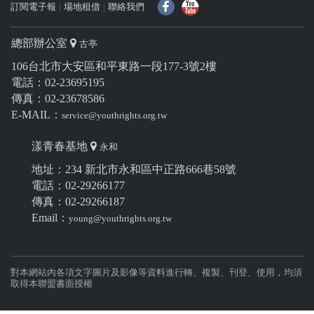
f
Y
訂閱電子報
場地租借
聯絡我們
總部辦公室
古亭
106台北市大安區和平東路一段177-3號2樓
電話：02-23695195
傳真：02-23678586
E-MAIL：
service@youthrights.org.tw
漾青春基地
永和
地址：234 新北市永和區中正路666巷58號
電話：02-29266177
傳真：02-29266187
Email：
young@youthrights.org.tw
對本網站內各項文字圖片及影像等資料進行轉、複製、刊登、使用，均須
取得本聯盟書面授權